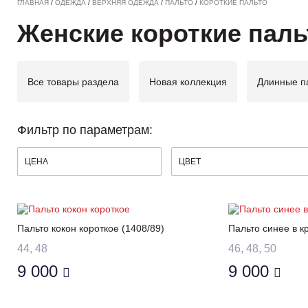
ГЛАВНАЯ
/
ОДЕЖДА
/
ВЕРХНЯЯ ОДЕЖДА
/
ПАЛЬТО
/
КОРОТКИЕ ПАЛЬТО
Женские короткие паль
Все товары раздела
Новая коллекция
Длинные п
Фильтр по параметрам:
ЦЕНА
ЦВЕТ
Пальто кокон короткое (1408/89)
Пальто синее в к
44, 48
46, 48, 50
9 000
9 000