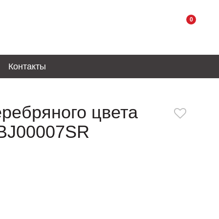
0
Контакты
еребряного цвета
BJ00007SR