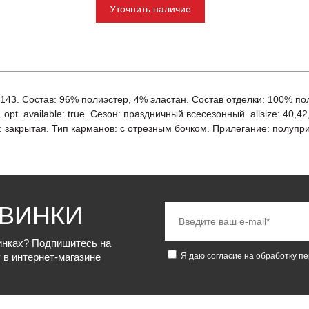
Уточнить наличие
: 143. Состав: 96% полиэстер, 4% эластан. Состав отделки: 100% п
opt_available: true. Сезон: праздничный всесезонный. allsize: 40,4
: закрытая. Тип карманов: с отрезным бочком. Прилегание: полупр
ОВИНКИ
винках? Подпишитесь на
 в интернет-магазине
Я даю согласие на обработку п