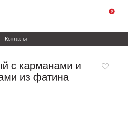
0
Контакты
й с карманами и
ами из фатина