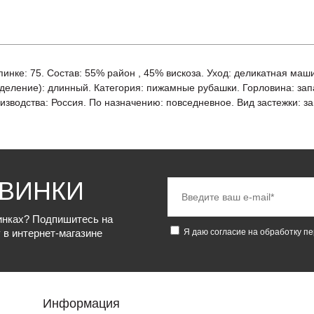
спинке: 75. Состав: 55% район , 45% вискоза. Уход: деликатная маш
деление): длинный. Категория: пижамные рубашки. Горловина: запа
одства: Россия. По назначению: повседневное. Вид застежки: завяз
ОВИНКИ
винках? Подпишитесь на
 в интернет-магазине
Я даю согласие на обработку п
Информация