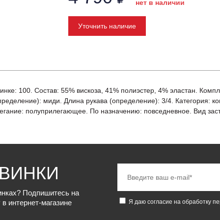
нет в наличии
Уточнить наличие
пинке: 100. Состав: 55% вискоза, 41% полиэстер, 4% эластан. Компл
пределение): миди. Длина рукава (определение): 3/4. Категория: к
егание: полуприлегающее. По назначению: повседневное. Вид застеж
ОВИНКИ
винках? Подпишитесь на
 в интернет-магазине
Я даю согласие на обработку п