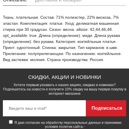
Ткань: плательная. Состав: 71% полиэстер, 22% вискоза, 7%
эластан. Комплектация: платье. Уход: деликатная машинная
стирка при 30 градусах. Сезон: весна. allsize: 42,44,46,48.
opt_available: true. Длина (определение): миди. Длина рукава
(определение): без рукава. Категория: коктейльные платья.
Принт: однотонный. Спинка: закрытая. Тип карманов: в шве.
Прилегание: полуприлегающее. По назначению: коктейльное.
Вид застежки: молния. Страна производства: Россия.
СКИДКИ, АКЦИИ И НОВИНКИ
Хотите первым узнавать о наших акциях, скидках и новинках?
Подпишитесь на новости и получите 10% скидку на вашу первую покупку в
интернет-магазине
Подписаться
Я даю согласие на обработку персональных данных и принимаю
условия
политик сайта
.
*