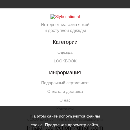
Интернет-магазин яркой
и доступной одежды
Категории
Одежда
LOOKBOOK
Информация
Подарочный сертификат
Оплата и доставка
О нас
Контакты
На этом сайте используются файлы
c 10:00 до 18:00 (пн-пт), сб-вс - выходные дни
cookie
. Продолжая просмотр сайта,
Irinalari.collection@gmail.com