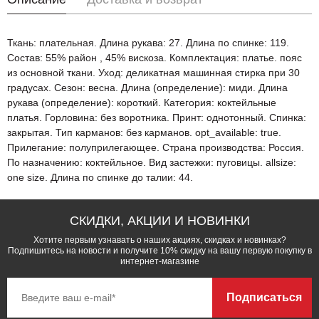
Ткань: плательная. Длина рукава: 27. Длина по спинке: 119.
Состав: 55% район , 45% вискоза. Комплектация: платье. пояс
из основной ткани. Уход: деликатная машинная стирка при 30
градусах. Сезон: весна. Длина (определение): миди. Длина
рукава (определение): короткий. Категория: коктейльные
платья. Горловина: без воротника. Принт: однотонный. Спинка:
закрытая. Тип карманов: без карманов. opt_available: true.
Прилегание: полуприлегающее. Страна производства: Россия.
По назначению: коктейльное. Вид застежки: пуговицы. allsize:
one size. Длина по спинке до талии: 44.
СКИДКИ, АКЦИИ И НОВИНКИ
Хотите первым узнавать о наших акциях, скидках и новинках?
Подпишитесь на новости и получите 10% скидку на вашу первую покупку в
интернет-магазине
Подписаться