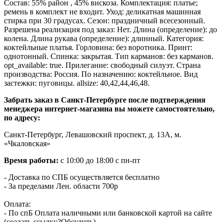
Состав: 55% район , 45% вискоза. Комплектация: платье;
ремень в комплект не входит. Уход: деликатная машинная
стирка при 30 градусах. Сезон: праздничный всесезонный.
Разрешена реализация под заказ: Нет. Длина (определение): до
колена. Длина рукава (определение): длинный. Категория:
коктейльные платья. Горловина: без воротника. Принт:
однотонный. Спинка: закрытая. Тип карманов: без карманов.
opt_available: true. Прилегание: свободный силуэт. Страна
производства: Россия. По назначению: коктейльное. Вид
застежки: пуговицы. allsize: 40,42,44,46,48.
Забрать заказ в Санкт-Петербурге после подтверждения
менеджера интернет-магазина вы можете самостоятельно,
по адресу:
Санкт-Петербург, Левашовский проспект, д. 13А, м.
«Чкаловская»
Время работы:
с 10:00 до 18:00 с пн-пт
- Доставка по СПБ осуществляется бесплатно
- За пределами Лен. области 700р
Оплата:
- По спБ Оплата наличными или банковской картой на сайте
(создать ссылку?Обсудить)