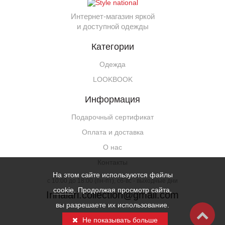
Интернет-магазин яркой
и доступной одежды
Категории
Одежда
LOOKBOOK
Информация
Подарочный сертификат
Оплата и доставка
О нас
Контакты
На этом сайте используются файлы
c 10:00 до 18:00 (пн-пт), сб-вс - выходные дни
cookie
. Продолжая просмотр сайта,
Irinalari.collection@gmail.com
вы разрешаете их использование.
© 2026 Все права защищены.
Не показывать больше
Политика конфиденциальности