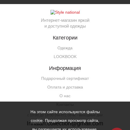
Интернет-магазин яркой
и доступной одежды
Категории
Одежда
LOOKBOOK
Информация
Подарочный сертификат
Оплата и доставка
О нас
Контакты
На этом сайте используются файлы
c 10:00 до 18:00 (пн-пт), сб-вс - выходные дни
cookie
. Продолжая просмотр сайта,
Irinalari.collection@gmail.com
вы разрешаете их использование.