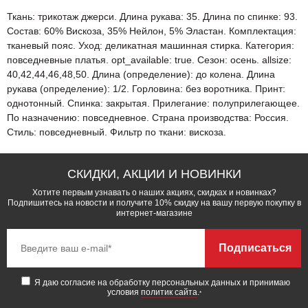
Ткань: трикотаж джерси. Длина рукава: 35. Длина по спинке: 93.
Состав: 60% Вискоза, 35% Нейлон, 5% Эластан. Комплектация:
тканевый пояс. Уход: деликатная машинная стирка. Категория:
повседневные платья. opt_available: true. Сезон: осень. allsize:
40,42,44,46,48,50. Длина (определение): до колена. Длина
рукава (определение): 1/2. Горловина: без воротника. Принт:
однотонный. Спинка: закрытая. Прилегание: полуприлегающее.
По назначению: повседневное. Страна производства: Россия.
Стиль: повседневный. Фильтр по ткани: вискоза.
СКИДКИ, АКЦИИ И НОВИНКИ
Хотите первым узнавать о наших акциях, скидках и новинках?
Подпишитесь на новости и получите 10% скидку на вашу первую покупку в
интернет-магазине
Подписаться
Я даю согласие на обработку персональных данных и принимаю
условия
политик сайта
.
*