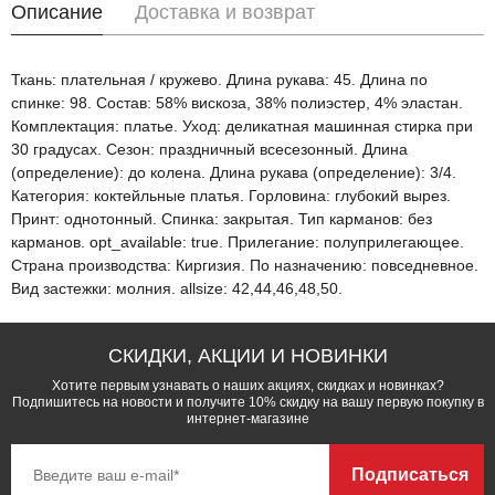
Описание
Доставка и возврат
Ткань: плательная / кружево. Длина рукава: 45. Длина по
спинке: 98. Состав: 58% вискоза, 38% полиэстер, 4% эластан.
Комплектация: платье. Уход: деликатная машинная стирка при
30 градусах. Сезон: праздничный всесезонный. Длина
(определение): до колена. Длина рукава (определение): 3/4.
Категория: коктейльные платья. Горловина: глубокий вырез.
Принт: однотонный. Спинка: закрытая. Тип карманов: без
карманов. opt_available: true. Прилегание: полуприлегающее.
Страна производства: Киргизия. По назначению: повседневное.
Вид застежки: молния. allsize: 42,44,46,48,50.
СКИДКИ, АКЦИИ И НОВИНКИ
Хотите первым узнавать о наших акциях, скидках и новинках?
Подпишитесь на новости и получите 10% скидку на вашу первую покупку в
интернет-магазине
Подписаться