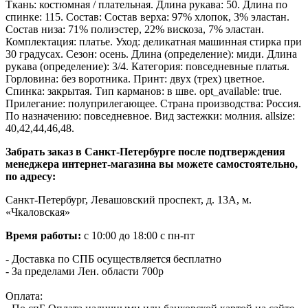
Ткань: костюмная / плательная. Длина рукава: 50. Длина по
спинке: 115. Состав: Состав верха: 97% хлопок, 3% эластан.
Состав низа: 71% полиэстер, 22% вискоза, 7% эластан.
Комплектация: платье. Уход: деликатная машинная стирка при
30 градусах. Сезон: осень. Длина (определение): миди. Длина
рукава (определение): 3/4. Категория: повседневные платья.
Горловина: без воротника. Принт: двух (трех) цветное.
Спинка: закрытая. Тип карманов: в шве. opt_available: true.
Прилегание: полуприлегающее. Страна производства: Россия.
По назначению: повседневное. Вид застежки: молния. allsize:
40,42,44,46,48.
Забрать заказ в Санкт-Петербурге после подтверждения
менеджера интернет-магазина вы можете самостоятельно,
по адресу:
Санкт-Петербург, Левашовский проспект, д. 13А, м.
«Чкаловская»
Время работы:
с 10:00 до 18:00 с пн-пт
- Доставка по СПБ осуществляется бесплатно
- За пределами Лен. области 700р
Оплата: