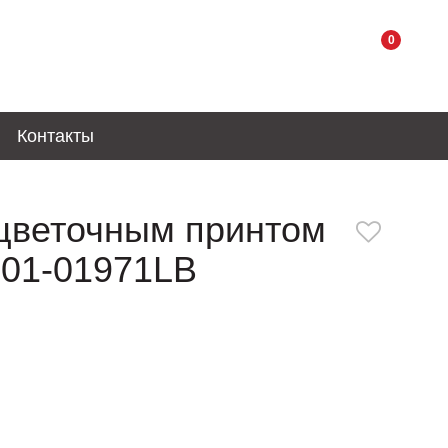
0
Контакты
 цветочным принтом
001-01971LB