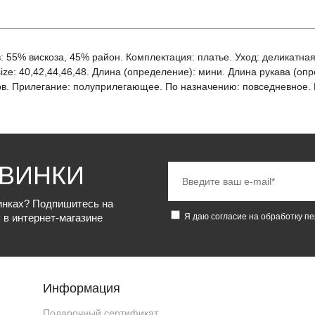
ав: 55% вискоза, 45% район. Комплектация: платье. Уход: деликатна
llsize: 40,42,44,46,48. Длина (определение): мини. Длина рукава (о
ов. Прилегание: полуприлегающее. По назначению: повседневное. В
ОВИНКИ
винках? Подпишитесь на
 в интернет-магазине
Я даю согласие на обработку п
Информация
Подарочный сертификат