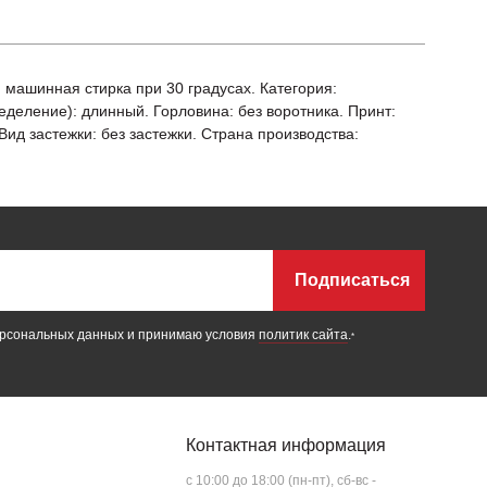
я машинная стирка при 30 градусах. Категория:
пределение): длинный. Горловина: без воротника. Принт:
ид застежки: без застежки. Страна производства:
Подписаться
ерсональных данных и принимаю условия
политик сайта
.
*
Контактная информация
c 10:00 до 18:00 (пн-пт), сб-вс -