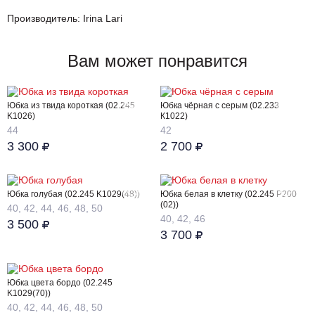
Производитель: Irina Lari
Вам может понравится
Юбка из твида короткая (02.245
Юбка чёрная с серым (02.233
K1026)
К1022)
44
42
3 300
2 700
Юбка голубая (02.245 K1029(48))
Юбка белая в клетку (02.245 Р200
(02))
40, 42, 44, 46, 48, 50
40, 42, 46
3 500
3 700
Юбка цвета бордо (02.245
K1029(70))
40, 42, 44, 46, 48, 50