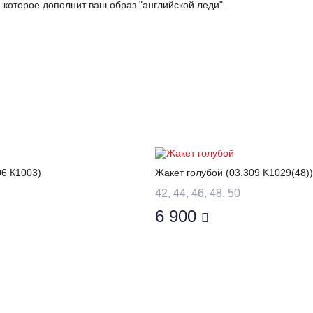
, которое дополнит ваш образ "английской леди".
06 К1003)
Жакет голубой (03.309 K1029(48))
42, 44, 46, 48, 50
6 900