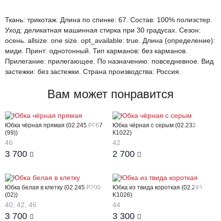
Ткань: трикотаж. Длина по спинке: 67. Состав: 100% полиэстер.
Уход: деликатная машинная стирка при 30 градусах. Сезон:
осень. allsize: one size. opt_available: true. Длина (определение):
миди. Принт: однотонный. Тип карманов: без карманов.
Прилегание: прилегающее. По назначению: повседневное. Вид
застежки: без застежки. Страна производства: Россия.
Вам может понравится
Юбка чёрная прямая (02.245 P067
Юбка чёрная с серым (02.233
(99))
К1022)
46
42
3 700
2 700
Юбка белая в клетку (02.245 Р200
Юбка из твида короткая (02.245
(02))
K1026)
40, 42, 46
44
3 700
3 300