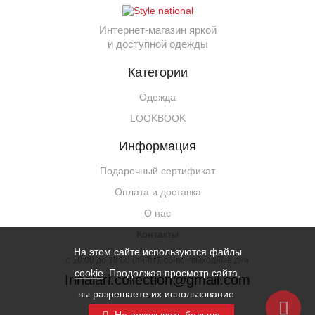
Интернет-магазин яркой
и доступной одежды
Категории
Одежда
LOOKBOOK
Информация
Подарочный сертификат
Оплата и доставка
О нас
Контакты
На этом сайте используются файлы
c 10:00 до 18:00 (пн-пт), сб-вс - выходные дни
cookie
. Продолжая просмотр сайта,
Irinalari.collection@gmail.com
вы разрешаете их использование.
© 2026 Все права защищены.